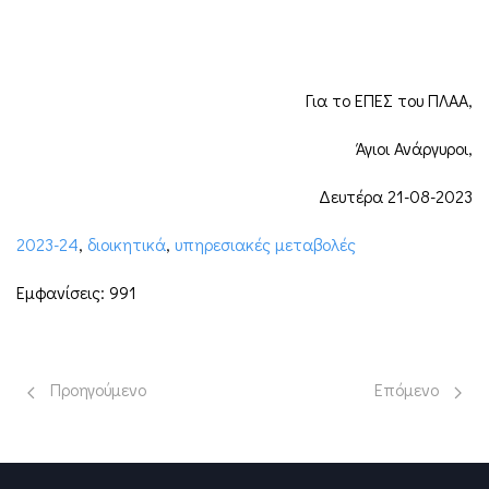
Για το ΕΠΕΣ του ΠΛΑΑ,
Άγιοι Ανάργυροι,
Δευτέρα 21-08-2023
2023-24
,
διοικητικά
,
υπηρεσιακές μεταβολές
Εμφανίσεις: 991
Προηγούμενο άρθρο: Πρόσβαση στο Πρότυπο ΓΕΛ Αγίων Αναρ
Επόμενο άρθρο
Προηγούμενο
Επόμενο