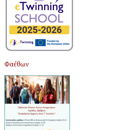
Φαέθων