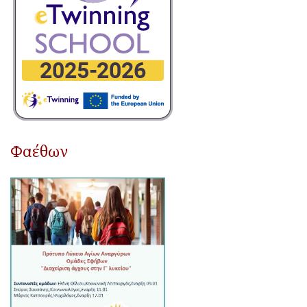
Φαέθων