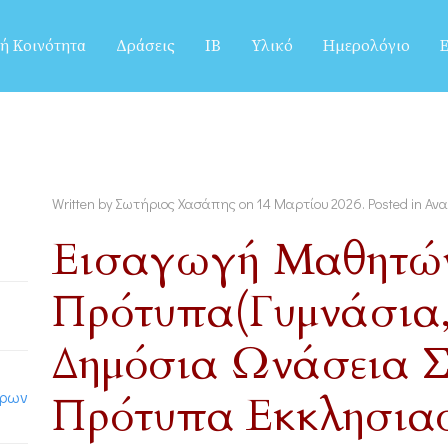
ή Κοινότητα
Δράσεις
IB
Υλικό
Ημερολόγιο
Ε
Written by Σωτήριος Χασάπης on
14 Μαρτίου 2026
. Posted in
Ανα
Εισαγωγή Μαθητών
Πρότυπα(Γυμνάσια,
Δημόσια Ωνάσεια Σ
ύρων
Πρότυπα Εκκλησιασ