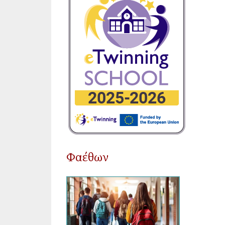
Φαέθων