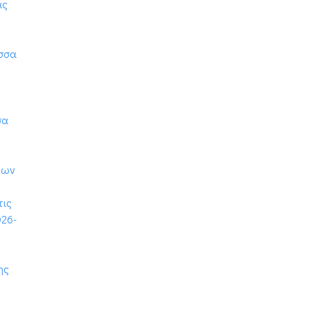
ας
ώσσα
σα
νων
τις
026-
ης