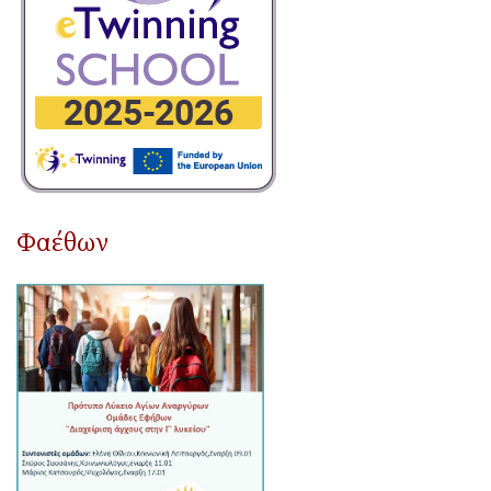
Φαέθων