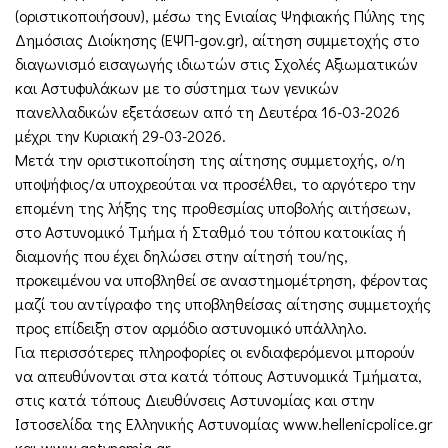
(οριστικοποιήσουν), μέσω της Ενιαίας Ψηφιακής Πύλης της
Δημόσιας Διοίκησης (ΕΨΠ-gov.gr), αίτηση συμμετοχής στο
διαγωνισμό εισαγωγής ιδιωτών στις Σχολές Αξιωματικών
και Αστυφυλάκων με το σύστημα των γενικών
πανελλαδικών εξετάσεων από τη Δευτέρα 16-03-2026
μέχρι την Κυριακή 29-03-2026.
Μετά την οριστικοποίηση της αίτησης συμμετοχής, ο/η
υποψήφιος/α υποχρεούται να προσέλθει, το αργότερο την
επομένη της λήξης της προθεσμίας υποβολής αιτήσεων,
στο Αστυνομικό Τμήμα ή Σταθμό του τόπου κατοικίας ή
διαμονής που έχει δηλώσει στην αίτησή του/ης,
προκειμένου να υποβληθεί σε αναστημομέτρηση, φέροντας
μαζί του αντίγραφο της υποβληθείσας αίτησης συμμετοχής
προς επίδειξη στον αρμόδιο αστυνομικό υπάλληλο.
Για περισσότερες πληροφορίες οι ενδιαφερόμενοι μπορούν
να απευθύνονται στα κατά τόπους Αστυνομικά Τμήματα,
στις κατά τόπους Διευθύνσεις Αστυνομίας και στην
Ιστοσελίδα της Ελληνικής Αστυνομίας www.hellenicpolice.gr
και www.astynomia.gr.