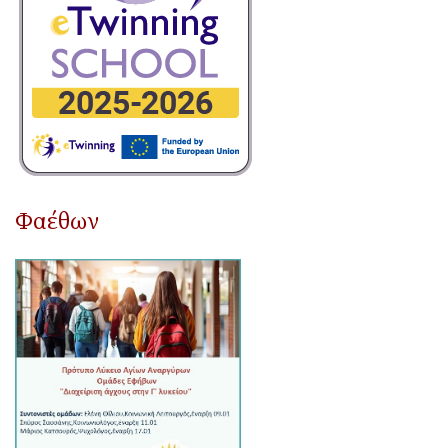
Φαέθων