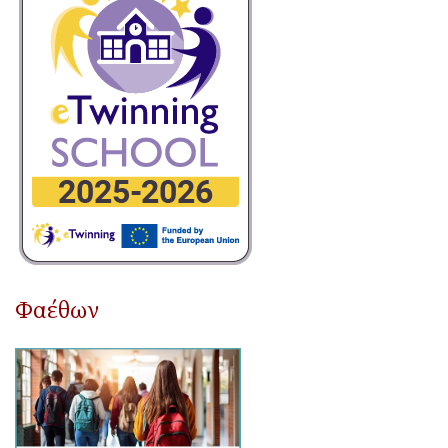
Φαέθων