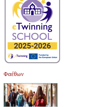
Φαέθων