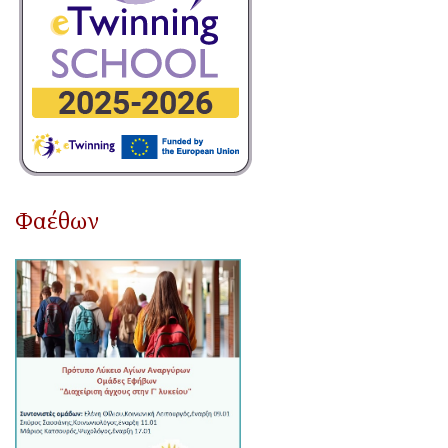
Φαέθων