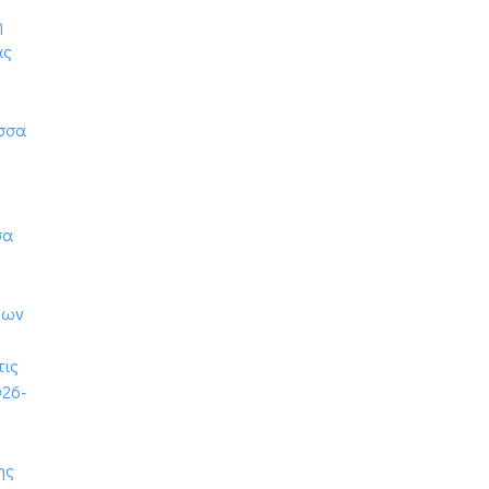
η
ας
ώσσα
σα
νων
τις
026-
ης