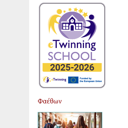
Φαέθων