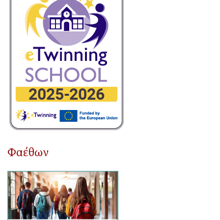
Φαέθων