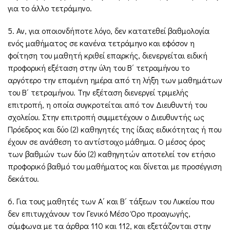
για το άλλο τετράμηνο.
5. Αν, για οποιονδήποτε λόγο, δεν κατατεθεί βαθμολογία
ενός μαθήματος σε κανένα τετράμηνο και εφόσον η
φοίτηση του μαθητή κριθεί επαρκής, διενεργείται ειδική
προφορική εξέταση στην ύλη του Β΄ τετραμήνου το
αργότερο την επομένη ημέρα από τη λήξη των μαθημάτων
του Β΄ τετραμήνου. Την εξέταση διενεργεί τριμελής
επιτροπή, η οποία συγκροτείται από τον Διευθυντή του
σχολείου. Στην επιτροπή συμμετέχουν ο Διευθυντής ως
Πρόεδρος και δύο (2) καθηγητές της ίδιας ειδικότητας ή που
έχουν σε ανάθεση το αντίστοιχο μάθημα. Ο μέσος όρος
των βαθμών των δύο (2) καθηγητών αποτελεί τον ετήσιο
προφορικό βαθμό του μαθήματος και δίνεται με προσέγγιση
δεκάτου.
6. Για τους μαθητές των Α΄ και Β΄ τάξεων του Λυκείου που
δεν επιτυγχάνουν τον Γενικό Μέσο Όρο προαγωγής,
σύμφωνα με τα άρθρα 110 και 112, και εξετάζονται στην