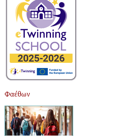
Φαέθων