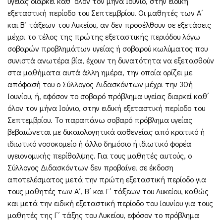
υγείας διαρκεί καθ΄ όλον τον μήνα Ιούνιο, στην ειδική
εξεταστική περίοδο του Σεπτεμβρίου. Οι μαθητές των Α΄
και Β΄ τάξεων του Λυκείου, αν δεν προσέλθουν σε εξετάσεις
μέχρι το τέλος της πρώτης εξεταστικής περιόδου λόγω
σοβαρών προβλημάτων υγείας ή σοβαρού κωλύματος που
συνιστά ανωτέρα βία, έχουν τη δυνατότητα να εξετασθούν
στα μαθήματα αυτά άλλη ημέρα, την οποία ορίζει με
απόφασή του ο Σύλλογος Διδασκόντων μέχρι την 30ή
Ιουνίου, ή, εφόσον το σοβαρό πρόβλημα υγείας διαρκεί καθ΄
όλον τον μήνα Ιούνιο, στην ειδική εξεταστική περίοδο του
Σεπτεμβρίου. Το παραπάνω σοβαρό πρόβλημα υγείας
βεβαιώνεται με δικαιολογητικά ασθενείας από κρατικό ή
ιδιωτικό νοσοκομείο ή άλλο δημόσιο ή ιδιωτικό φορέα
υγειονομικής περίθαλψης. Για τους μαθητές αυτούς, ο
Σύλλογος Διδασκόντων δεν προβαίνει σε έκδοση
αποτελέσματος μετά την πρώτη εξεταστική περίοδο για
τους μαθητές των Α΄, Β΄ και Γ΄ τάξεων του Λυκείου, καθώς
και μετά την ειδική εξεταστική περίοδο του Ιουνίου για τους
μαθητές της Γ΄ τάξης του Λυκείου, εφόσον το πρόβλημα