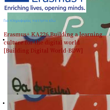
Για πληροφορίες πατήστε εδώ
Erasmus+ ΚΑ226 Building a learning
culture for the digital world
[Building Digital World-BDW]