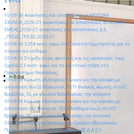
10-08-26 Ανακλήσεις και αποσπάσεις σε ΜΟΥΣΙΚΑ
ΣΧΟΛΕΙΑ_2026-27, ανακλήσεις και αποσπάσεις σε ΚΕΔΑΣΥ/
ΣΜΕΑΕ_2026-27, ανακλήσεις και αποσπάσεις Δ.Ε.
_ΠΥΣΔΕ_ΠΥΣΔΕ_2026-27
07-08-26 3,358 εκατ. ευρώ στο Πανεπιστήμιο Κρήτης για το
στεγαστικό επίδομα
07-08-26 Στήριξη στους φοιτητές και τις οικογένειές τους:
Σχεδόν 2,3 εκατ. ευρώ για τη φοιτητική στέγη στο
Πανεπιστήμιο Θεσσαλίας
07-08-26 Κύρωση αξιολογικού πίνακα για την κάλυψη με
απόσπαση δύο (2) θέσεων κλ. ΠΕ11 Φυσικής Αγωγής στο ΕΣ
Βρυξέλλες ΙΙΙ, με γλώσσα διδασκαλίας την ελληνική
07-08-26 Κύρωση αξιολογικού πίνακα για την κάλυψη με
απόσπαση της θέσης κλ. ΠΕ03 Μαθηματικών στο ΕΣ
Βρυξέλλες ΙΙΙ, με γλώσσα διδασκαλίας την ελληνική
07-08-26 Ανάρτηση Προσωρινών Ενιαίων Αξιολογικών
Πινάκων Υποψήφιων Προϊσταμένων ΚΕ.Δ.Α.Σ.Υ.