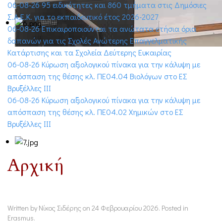
06-08-26 95 ειδικότητες και 860 τμήματα στις Δημόσιες
Σ.Α.Ε.Κ. για το εκπαιδευτικό έτος 2026-2027
06-08-26 Επικαιροποιούνται τα ανώτατα ετήσια όρια
δαπανών για τις Σχολές Ανώτερης Επαγγελματικής
Κατάρτισης και τα Σχολεία Δεύτερης Ευκαιρίας
06-08-26 Κύρωση αξιολογικού πίνακα για την κάλυψη με
απόσπαση της θέσης κλ. ΠΕ04.04 Βιολόγων στο ΕΣ
Βρυξέλλες ΙΙΙ
06-08-26 Κύρωση αξιολογικού πίνακα για την κάλυψη με
απόσπαση της θέσης κλ. ΠΕ04.02 Χημικών στο ΕΣ
Βρυξέλλες ΙΙΙ
Αρχική
Written by Νίκος Σιδέρης on
24 Φεβρουαρίου 2026
. Posted in
Erasmus
.