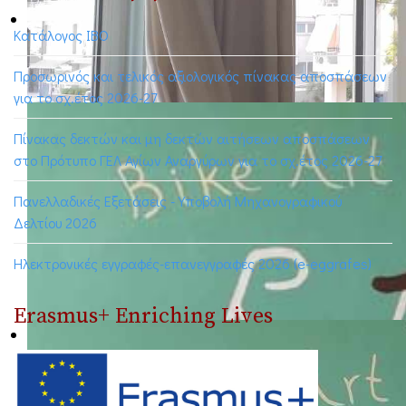
Κατάλογος ΙΒΟ
Προσωρινός και τελικός αξιολογικός πίνακας αποσπάσεων
για το σχ.έτος 2026-27
Πίνακας δεκτών και μη δεκτών αιτήσεων αποσπάσεων
στο Πρότυπο ΓΕΛ Αγίων Αναργύρων για το σχ.έτος 2026-27
Πανελλαδικές Εξετάσεις - Υποβολή Μηχανογραφικού
Δελτίου 2026
Ηλεκτρονικές εγγραφές-επανεγγραφές 2026 (e-eggrafes)
Erasmus+ Enriching Lives