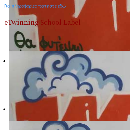
Για πληροφορίες πατήστε εδώ
eTwinning School Label