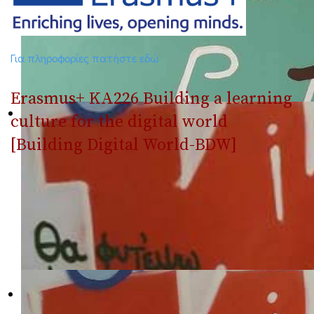
Για πληροφορίες πατήστε εδώ
Erasmus+ ΚΑ226 Building a learning
culture for the digital world
[Building Digital World-BDW]