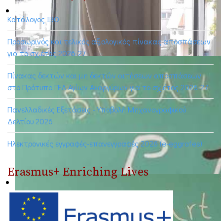
Κατάλογος ΙΒΟ
Προσωρινός και τελικός αξιολογικός πίνακας αποσπάσεων
για το σχ.έτος 2026-27
Πίνακας δεκτών και μη δεκτών αιτήσεων αποσπάσεων
στο Πρότυπο ΓΕΛ Αγίων Αναργύρων για το σχ.έτος 2026-27
Πανελλαδικές Εξετάσεις - Υποβολή Μηχανογραφικού
Δελτίου 2026
Ηλεκτρονικές εγγραφές-επανεγγραφές 2026 (e-eggrafes)
Erasmus+ Enriching Lives