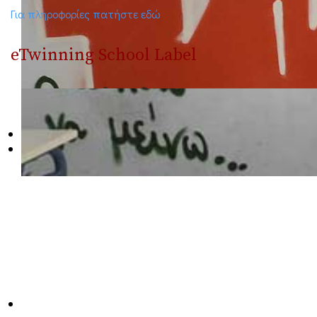
Για πληροφορίες πατήστε εδώ
eTwinning School Label