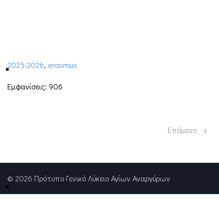
2025-2026
,
erasmus
Εμφανίσεις: 906
Επόμενο άρθρο:
Επόμενο
© 2026 Πρότυπο Γενικό Λύκειο Αγίων Αναργύρων