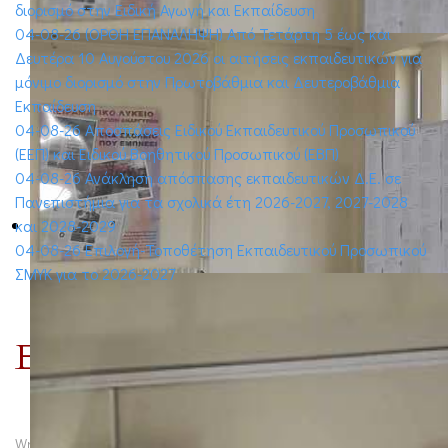
διορισμό στην Ειδική Αγωγή και Εκπαίδευση
04-08-26 (ΟΡΘΗ ΕΠΑΝΑΛΗΨΗ) Από Τετάρτη 5 έως και
Δευτέρα 10 Αυγούστου 2026 οι αιτήσεις εκπαιδευτικών για
μόνιμο διορισμό στην Πρωτοβάθμια και Δευτεροβάθμια
Εκπαίδευση
04-08-26 Αποσπάσεις Ειδικού Εκπαιδευτικού Προσωπικού
(ΕΕΠ) και Ειδικού Βοηθητικού Προσωπικού (ΕΒΠ)
04-08-26 Ανάκληση απόσπασης εκπαιδευτικών Δ.Ε. σε
Πανεπιστήμια για τα σχολικά έτη 2026-2027, 2027-2028
και 2028-2029
04-08-26 Επιλογή-Τοποθέτηση Εκπαιδευτικού Προσωπικού
ΣΜΥΚ για το 2026-2027
Erasmus
Written by Νίκος Σιδέρης on
26 Ιουνίου 2026
. Posted in
Erasmus
.