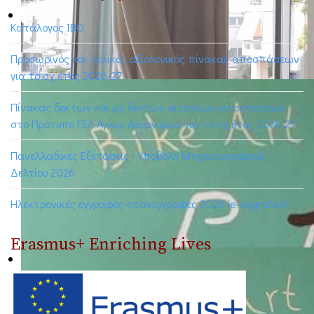
Κατάλογος ΙΒΟ
Προσωρινός και τελικός αξιολογικός πίνακας αποσπάσεων
για το σχ.έτος 2026-27
Πίνακας δεκτών και μη δεκτών αιτήσεων αποσπάσεων
στο Πρότυπο ΓΕΛ Αγίων Αναργύρων για το σχ.έτος 2026-27
Πανελλαδικές Εξετάσεις - Υποβολή Μηχανογραφικού
Δελτίου 2026
Ηλεκτρονικές εγγραφές-επανεγγραφές 2026 (e-eggrafes)
Erasmus+ Enriching Lives