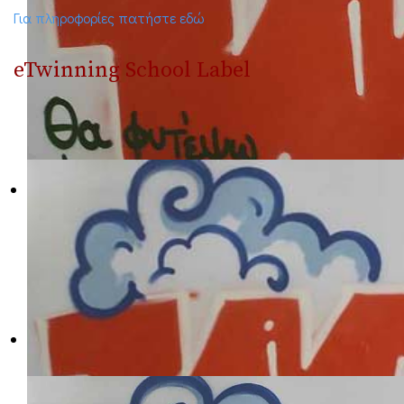
Για πληροφορίες πατήστε εδώ
eTwinning School Label