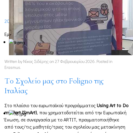
2025-2026
,
erasmus
Εμφανίσεις: 851
Written by Νίκος Σιδέρης on
27 Φεβρουαρίου 2026
. Posted in
Erasmus
.
Το Σχολείο μας στο Foligno της
Ιταλίας
Στο πλαίσιο του ευρωπαϊκού προγράμματος
Using
Art
to
Do
my
Part
(
SmArt
)
, που χρηματοδοτείται από την Ευρωπαϊκή
Ένωση, σε συνεργασία με το ARTIT, πραγματοποιήθηκε
από τους/τις μαθητές/τριες του σχολείου μας μετακίνηση