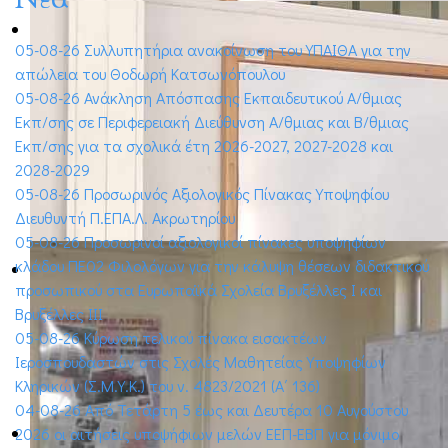
05-08-26 Συλλυπητήρια ανακοίνωση του ΥΠΑΙΘΑ για την
απώλεια του Θοδωρή Κατσωνόπουλου
05-08-26 Ανάκληση Απόσπασης Εκπαιδευτικού Α/θμιας
Εκπ/σης σε Περιφερειακή Διεύθυνση Α/θμιας και Β/θμιας
Εκπ/σης για τα σχολικά έτη 2026-2027, 2027-2028 και
2028-2029
05-08-26 Προσωρινός Αξιολογικός Πίνακας Υποψηφίου
Διευθυντή Π.ΕΠΑ.Λ. Ακρωτηρίου
05-08-26 Προσωρινοί αξιολογικοί πίνακες υποψηφίων
κλάδου ΠΕ02 Φιλολόγων για την κάλυψη θέσεων διδακτικού
προσωπικού στα Ευρωπαϊκά Σχολεία Βρυξέλλες Ι και
Βρυξέλλες ΙΙΙ
05-08-26 Κύρωση τελικού πίνακα εισακτέων
Ιεροσπουδαστών στις Σχολές Μαθητείας Υποψηφίων
Κληρικών (Σ.Μ.Υ.Κ.) του ν. 4823/2021 (Α΄ 136)
04-08-26 Από Τετάρτη 5 έως και Δευτέρα 10 Αυγούστου
2026 οι αιτήσεις υποψήφιων μελών ΕΕΠ-ΕΒΠ για μόνιμο