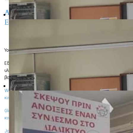
Απολογισμός Προγράμματος
Erasmus+ σχολικού έτους 2025-2026
You don't have a pdf plugin, but you can
download the pdf file.
Εδώ μπορείτε να βρείτε υλικό από την ημερίδα που
υλοποιήθηκε στο σχολείο στα πλαίσια της διάχυσης των
βασικών στόχων του προγράμματος
Wellbeing εκπαιδευτικών - μαθητών (από την
κινητικότητα στο Δουβλίνο)
Glad (από την κινητικότητα στο Δουβλίνο)Glad (από την
κινητικότητα στο Δουβλίνο)
Job Shadowing (από την κινητικότητα στο Πιεντιμόντε -