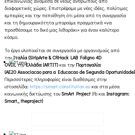
επικοινωνίας ανάμεσα σε νέους ανθρώπους από
διαφορετικές χώρες. Επιστρέψαμε με νέες ιδέες, πολύτιμες
εμπειρίες και την πεποίθηση ότι μέσα από τη συνεργασία
και τη δημιουργικότητα μπορούμε πραγματικά «να
προσθέσουμε το δικό μας λιθαράκι» για έναν καλύτερο
κόσμο.
Το έργο υλοποιείται σε συνεργασία με οργανισμούς από
την
Ιταλία (
SiripArte
&
CRHack
LAB
Foligno
4
D
OVD
),
την
Ελλάδα (
ARTIT
)
και την
Πορτογαλία
(
AE
20
Associacao para a Educacao de Segunda Oportunidade
)
Περισσότερες πληροφορίες είναι διαθέσιμες στην
ιστοσελίδα:
https://smart-constitution.eu
και στα μέσα
κοινωνικής δικτύωσης του
SmArt
Project
(fb και
Instagram
:
Smart
_
theproject
)