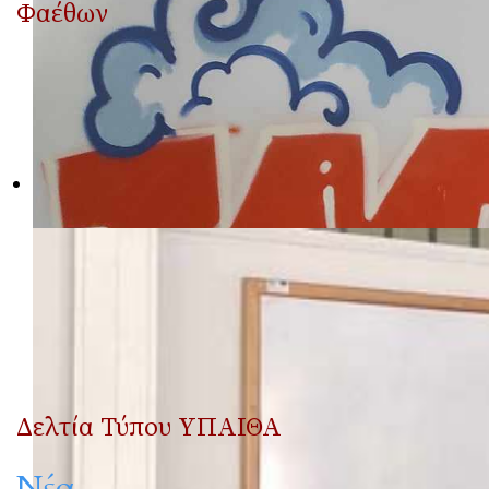
Φαέθων
Δελτία Τύπου ΥΠΑΙΘΑ
Νέα