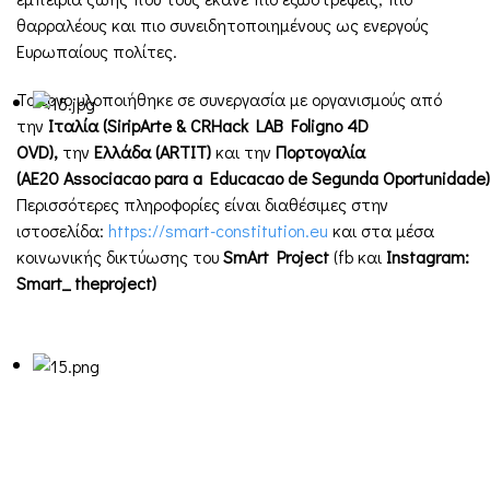
θαρραλέους και πιο συνειδητοποιημένους ως ενεργούς
Ευρωπαίους πολίτες.
Το έργο υλοποιήθηκε σε συνεργασία με οργανισμούς από
την
Ιταλία (
SiripArte
&
CRHack
LAB
Foligno
4
D
OVD
),
την
Ελλάδα (
ARTIT
)
και την
Πορτογαλία
(
AE
20
Associacao para a Educacao de Segunda Oportunidade
)
Περισσότερες πληροφορίες είναι διαθέσιμες στην
ιστοσελίδα:
https://smart-constitution.eu
και στα μέσα
κοινωνικής δικτύωσης του
SmArt
Project
(fb και
Instagram
:
Smart
_
theproject
)