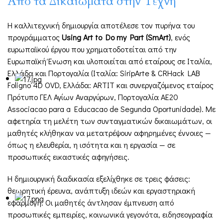
Από τα Δικαιώματα στην Τέχνη
Η καλλιτεχνική δημιουργία αποτέλεσε τον πυρήνα του
προγράμματος
Using Art to Do my Part (SmArt)
, ενός
ευρωπαϊκού έργου που χρηματοδοτείται από την
Ευρωπαϊκή Ένωση και υλοποιείται από εταίρους σε Ιταλία,
Ελλάδα και Πορτογαλία (Ιταλία: SiripArte & CRHack LAB
Foligno 4D OVD, Ελλάδα: ARTIT και συνεργαζόμενος εταίρος
Πρότυπο ΓΕΛ Αγίων Αναργύρων, Πορτογαλία AE20
Associacao para a Educacao de Segunda Oportunidade). Με
αφετηρία τη μελέτη των συνταγματικών δικαιωμάτων, οι
μαθητές κλήθηκαν να μετατρέψουν αφηρημένες έννοιες —
όπως η ελευθερία, η ισότητα και η εργασία — σε
προσωπικές εικαστικές αφηγήσεις.
Η δημιουργική διαδικασία εξελίχθηκε σε τρεις φάσεις:
θεωρητική έρευνα, ανάπτυξη ιδεών και εργαστηριακή
εφαρμογή. Οι μαθητές άντλησαν έμπνευση από
προσωπικές εμπειρίες, κοινωνικά γεγονότα, ειδησεογραφία