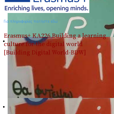
Για πληροφορίες πατήστε εδώ
Erasmus+ ΚΑ226 Building a learning
culture for the digital world
[Building Digital World-BDW]