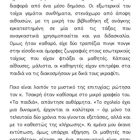
διαφορά από ένα μέσο δημόσιο. Οι εξωτερικοί του
τοίχοι γεμάτοι συνθήματα, στενάχωρο από άποψη
αιθουσών, με τη μικρή του βιβλιοθήκη εξ ανάγκης
εγκατεστημένη σε μία από τις τάξεις που
αναγκαστικά χρησιμοποιείται και για διδασκαλία.
Ομως ήταν καθαρό, είχε δύο τραπέζια πινγκ πονγκ
στην είσοδο και όμορφες ζωγραφιές στους εσωτερικούς
τοίχους που είχαν φτιάξει οι μαθητές. Κάποιες
αίθουσες, μάλιστα, οι καθηγητές είχαν επιτρέψει στα
παιδιά να τις διακοσμήσουν με δικά τους γκραφίτι.
Ποιο είναι λοιπόν το μυστικό της επιτυχίας; ρώτησα
τον κ. Τσακρή όταν καθίσαμε στο μικρό γραφείο του.
«Τα παιδιά», απάντησε αυθόρμητα. «Το σχολείο έχει
μια δυναμική, έρχονται οι καλύτεροι – όχι μόνο τα
τελευταία δύο χρόνια που γίνονται εξετάσεις, αλλά και
με το καθεστώς της κλήρωσης». Κι εμένα μου έκανε
εντύπωση, όμως υπάρχει εξήγηση. Οι μαθητές που
καταθέτουν αίτηση σε ένα πειραματικό είναι στην