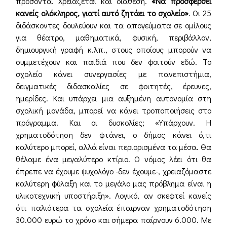
προσόντα. Χρειάζεται και διάθεση.
«Να προσφερθεί
κανείς ολόκληρος, γιατί αυτό ζητάει το σχολείο»
. Οι 25
διδάσκοντες δουλεύουν και τα απογεύματα σε ομίλους
για θέατρο, μαθηματικά, φυσική, περιβάλλον,
δημιουργική γραφή κ.λπ., στους οποίους μπορούν να
συμμετέχουν και παιδιά που δεν φοιτούν εδώ. Το
σχολείο κάνει συνεργασίες με πανεπιστήμια,
δειγματικές διδασκαλίες σε φοιτητές, έρευνες,
ημερίδες. Και υπάρχει μια αυξημένη αυτονομία στη
σχολική μονάδα, μπορεί να κάνει τροποποιήσεις στο
πρόγραμμα. Και οι δυσκολίες; «Υπάρχουν. Η
χρηματοδότηση δεν φτάνει, ο δήμος κάνει ό,τι
καλύτερο μπορεί, αλλά είναι περιορισμένα τα μέσα. Θα
θέλαμε ένα μεγαλύτερο κτίριο. Ο νόμος λέει ότι θα
έπρεπε να έχουμε ψυχολόγο -δεν έχουμε-, χρειαζόμαστε
καλύτερη φύλαξη και το μεγάλο μας πρόβλημα είναι η
υλικοτεχνική υποστήριξη». Λογικό, αν σκεφτεί κανείς
ότι παλιότερα τα σχολεία έπαιρναν χρηματοδότηση
30.000 ευρώ το χρόνο και σήμερα παίρνουν 6.000. Με