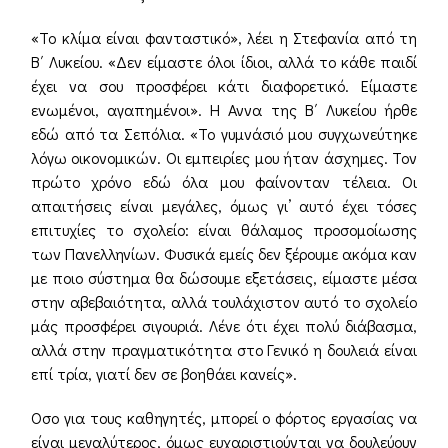
«Το κλίμα είναι φανταστικό», λέει η Στεφανία από τη
Β΄ Λυκείου. «Δεν είμαστε όλοι ίδιοι, αλλά το κάθε παιδί
έχει να σου προσφέρει κάτι διαφορετικό. Είμαστε
ενωμένοι, αγαπημένοι». Η Αννα της Β΄ Λυκείου ήρθε
εδώ από τα Σεπόλια. «Το γυμνάσιό μου συγχωνεύτηκε
λόγω οικονομικών. Οι εμπειρίες μου ήταν άσχημες. Τον
πρώτο χρόνο εδώ όλα μου φαίνονταν τέλεια. Οι
απαιτήσεις είναι μεγάλες, όμως γι’ αυτό έχει τόσες
επιτυχίες το σχολείο: είναι θάλαμος προσομοίωσης
των Πανελληνίων. Φυσικά εμείς δεν ξέρουμε ακόμα καν
με ποιο σύστημα θα δώσουμε εξετάσεις, είμαστε μέσα
στην αβεβαιότητα, αλλά τουλάχιστον αυτό το σχολείο
μάς προσφέρει σιγουριά. Λένε ότι έχει πολύ διάβασμα,
αλλά στην πραγματικότητα στο Γενικό η δουλειά είναι
επί τρία, γιατί δεν σε βοηθάει κανείς».
Οσο για τους καθηγητές, μπορεί ο φόρτος εργασίας να
είναι μεγαλύτερος, όμως ευχαριστιούνται να δουλεύουν