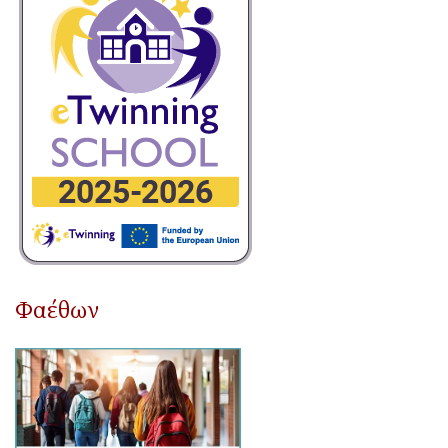
Φαέθων