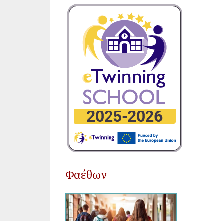
Φαέθων