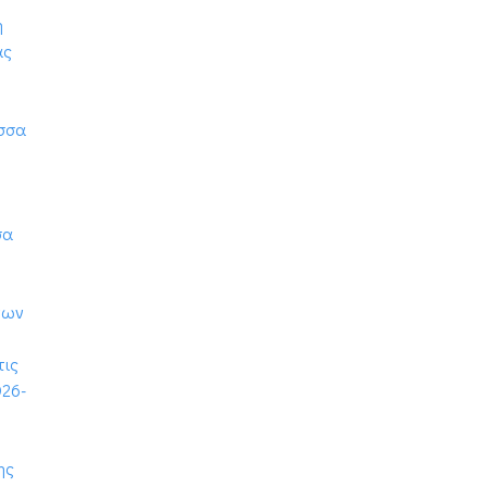
η
ας
ώσσα
σα
νων
τις
026-
ης