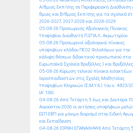
Α/θμιας Εκπ/σης σε Περιφερειακή Διεύθυνση 
θμιας και Β/θμιας Εκπ/σης για τα σχολικά έ
2026-2027, 2027-2028 και 2028-2029
05-08-26 Προσωρινός Αξιολογικός Πίνακας
Υποψηφίου Διευθυντή Π.ΕΠΑ.Λ. Ακρωτηρίου
05-08-26 Προσωρινοί αξιολογικοί πίνακες
υποψηφίων κλάδου ΠΕ02 Φιλολόγων για την
κάλυψη θέσεων διδακτικού προσωπικού στα
Ευρωπαϊκά Σχολεία Βρυξέλλες Ι και Βρυξέλλες 
05-08-26 Κύρωση τελικού πίνακα εισακτέων
Ιεροσπουδαστών στις Σχολές Μαθητείας
Υποψηφίων Κληρικών (Σ.Μ.Υ.Κ.) του ν. 4823/2
(Α΄ 136)
04-08-26 Από Τετάρτη 5 έως και Δευτέρα 1
Αυγούστου 2026 οι αιτήσεις υποψήφιων μελώ
ΕΕΠ-ΕΒΠ για μόνιμο διορισμό στην Ειδική Αγω
και Εκπαίδευση
04-08-26 (ΟΡΘΗ ΕΠΑΝΑΛΗΨΗ) Από Τετάρτη 