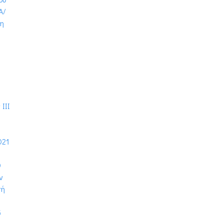
Α/
τη
ΙΙΙ
021
0
ν
γή
5