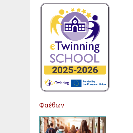
Φαέθων