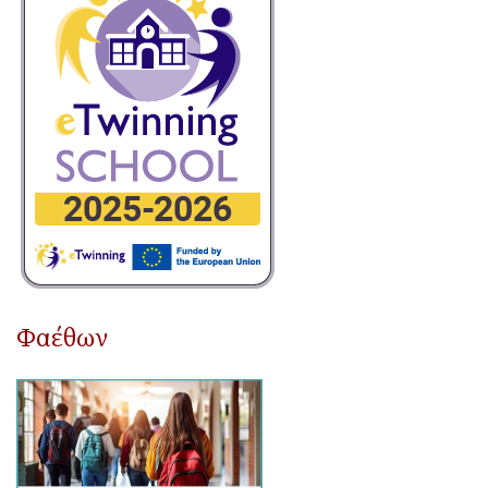
Φαέθων